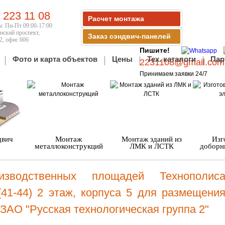
) 223 11 08
Расчет монтажа
: Пн-Пт 09:00-17:00
нский проспект,
Заказ сэндвич-панелей
 2, офис 606
Пишите!
Фото и карта объектов
Цены
Тех. каталоги
Пар
2231108@gmail.com
Принимаем заявки 24/7
двич
Монтаж
Монтаж зданий из
Изг
металлоконструкций
ЛМК и ЛСТК
доборн
изводственных площадей Технополис
/(41-44) 2 этаж, корпуса 5 для размещени
ЗАО "Русская технологическая группа 2"